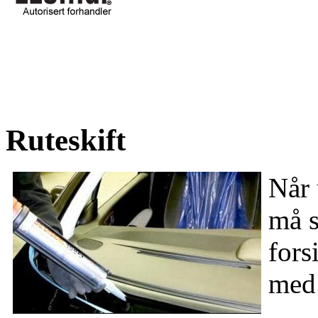
Ruteskift
Når 
må s
fors
med 